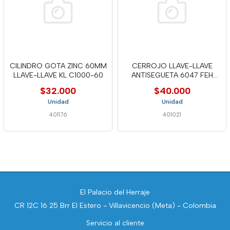
CILINDRO GOTA ZINC 60MM
CERROJO LLAVE-LLAVE
LLAVE-LLAVE KL C1000-60
ANTISEGUETA 6047 FEH
POLARIS
$32.000
$40.000
Unidad
Unidad
401176
401021
El Palacio del Herraje
CR 12C 16 25 Brr El Estero - Villavicencio (Meta) - Colombia
Servicio al cliente