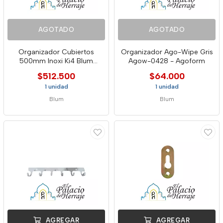
AGOTADO
AGOTADO
Organizador Cubiertos
Organizador Ago-Wipe Gris
500mm Inoxi Ki4 Blum
Agow-0428 - Agoform
Orgaline
$512.500
$64.000
1 unidad
1 unidad
Blum
Blum
AGREGAR
AGREGAR