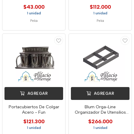
Peka
$43.000
$112.000
1 unidad
1 unidad
Peka
Peka
AGREGAR
AGREGAR
Portacubiertos De Colgar
Blum Orga-Line
Acero - Fun
Organizador De Utensilios
Fi3 Inox
$121.300
$266.000
1 unidad
1 unidad