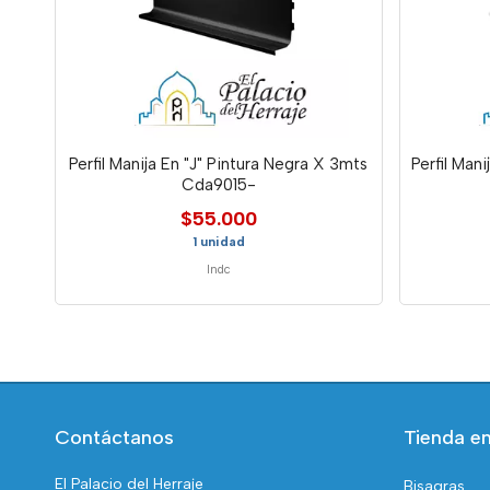
Perfil Manija En "J" Pintura Negra X 3mts
Perfil Man
Cda9015-
$55.000
1 unidad
Indc
Contáctanos
Tienda en
El Palacio del Herraje
Bisagras