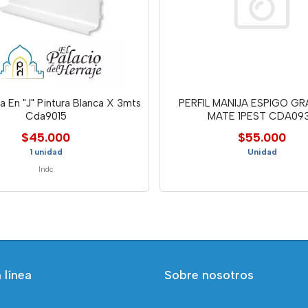
ija En "J" Pintura Blanca X 3mts
PERFIL MANIJA ESPIGO GR
Cda9015
MATE 1PEST CDA09
$45.000
$55.000
1 unidad
Unidad
Indc
 línea
Sobre nosotros