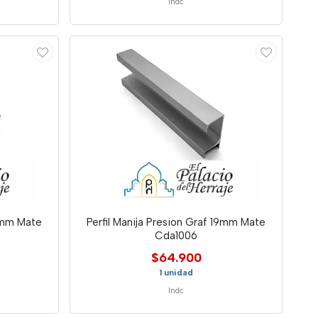
Indc
16mm Mate
Perfil Manija Presion Graf 19mm Mate
Cda1006
$64.900
1 unidad
Indc