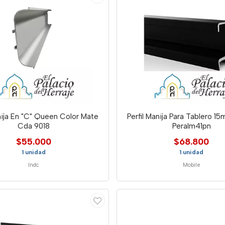
anija En "C" Queen Color Mate
Perfil Manija Para Tablero 1
Cda 9018
Peralm41pn
$55.000
$68.800
1 unidad
1 unidad
Indc
Mobile