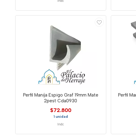
Indc
Perfil Manija Espigo Graf 19mm Mate
Perfil M
2pest Cda0930
$72.800
1 unidad
Indc