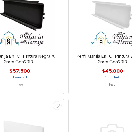
Manija En "C" Pintura Negra X
Perfil Manija En "C" Pintura
3mts Cda9013-
3mts Cda9013
$57.500
$45.000
1 unidad
1 unidad
Indc
Indc