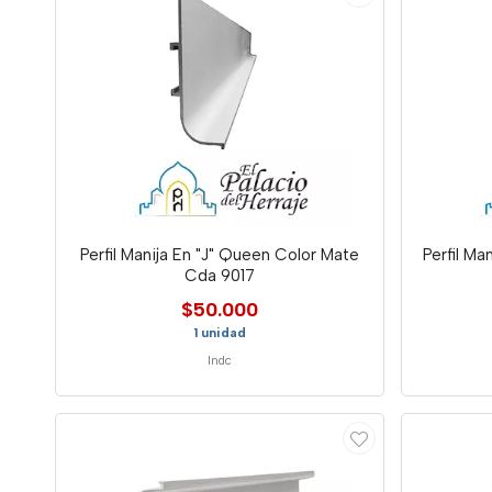
Perfil Manija En "J" Queen Color Mate
Perfil M
Cda 9017
$50.000
1 unidad
Indc