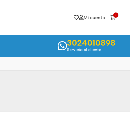
0
Mi cuenta
3024010898
Servicio al cliente