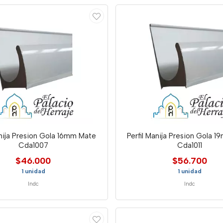
anija Presion Gola 16mm Mate
Perfil Manija Presion Gola 
Cda1007
Cda1011
$46.000
$56.700
1 unidad
1 unidad
Indc
Indc