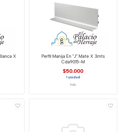
 Blanca X
Perfil Manija En "J" Mate X 3mts
Cda9015-M
$50.000
1 unidad
Indc