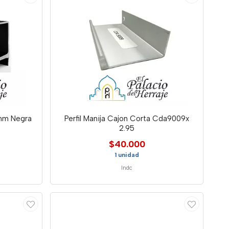
5mm Negra
Perfil Manija Cajon Corta Cda9009x
2.95
$40.000
1 unidad
Indc