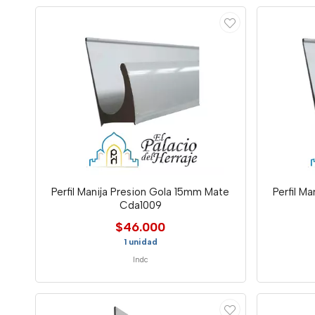
Perfil Manija Presion Gola 15mm Mate
Perfil M
Cda1009
$46.000
1 unidad
Indc