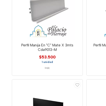
Perfil Manija En "C" Mate X 3mts
Perfil 
Cda9013-M
$53.500
1 unidad
Indc