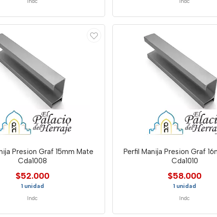
Indc
Indc
anija Presion Graf 15mm Mate
Perfil Manija Presion Graf 
Cda1008
Cda1010
$52.000
$58.000
1 unidad
1 unidad
Indc
Indc