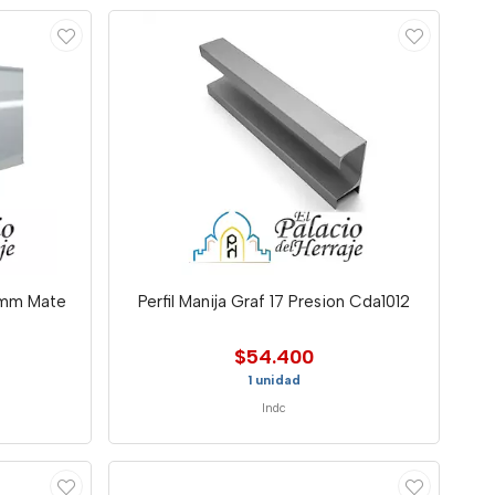
19mm Mate
Perfil Manija Graf 17 Presion Cda1012
$54.400
1 unidad
Indc