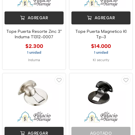
AGREGAR
AGREGAR
Tope Puerta Resorte Zinc 3"
Tope Puerta Magnetico Kl
Induma T1312-0007
Tp-3
$2.300
$14.000
1 unidad
1 unidad
Induma
Kl security
AGREGAR
AGOTADO