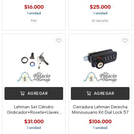
$16.000
$25.000
1 unidad
1 unidad
Feh
Kl security
AGREGAR
AGREGAR
Lehman Set Cilindro
Cerradura Lehman Derecha
(Indicador+Roseta+Llaves)
Monousuario Kit Dial Lock 57
Plat
$31.000
$106.000
1 unidad
1 unidad