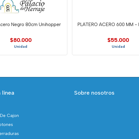
Acero Negro 80cm Unihopper
PLATERO ACERO 600 MM - 
$80.000
$55.000
Unidad
Unidad
 línea
Sobre nosotros
 De Cajon
otones
erraduras