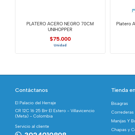
PLATERO ACERO NEGRO 70CM
Platero 
UNIHOPPER
$75.000
Unidad
Contáctanos
Tienda en
El Palacio del Herraje
Bisagras
CR 12C 16 25 Brr El Estero - Villavicencio
Correderas
(Meta) - Colombia
Manijas Y B
Servicio al cliente
Chapas y C