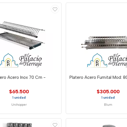
tero Acero Inox 70 Cm -
Platero Acero Furnital Mod: 8
$65.500
$305.000
1 unidad
1 unidad
Unihopper
Blum