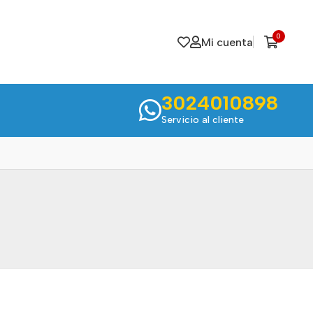
0
Mi cuenta
3024010898
Servicio al cliente