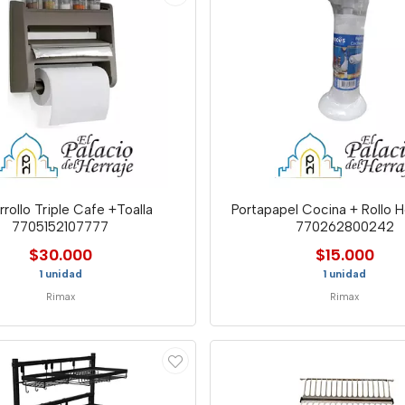
rrollo Triple Cafe +Toalla
Portapapel Cocina + Rollo H
7705152107777
770262800242
$30.000
$15.000
1 unidad
1 unidad
Rimax
Rimax