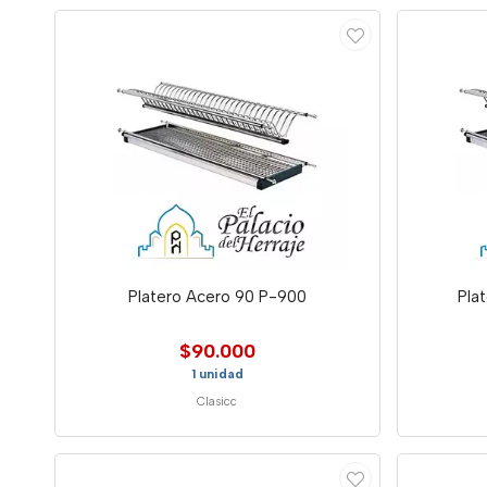
Platero Acero 90 P-900
Pla
$90.000
1 unidad
Clasicc