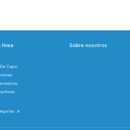
 línea
Sobre nosotros
 De Cajon
otones
erraduras
achinas
tegorías