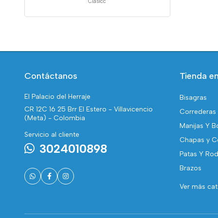
Clasicc
Contáctanos
Tienda en
El Palacio del Herraje
Bisagras
CR 12C 16 25 Brr El Estero - Villavicencio
Correderas
(Meta) - Colombia
Manijas Y B
Servicio al cliente
Chapas y C
3024010898
Patas Y Rod
Brazos
Ver más ca