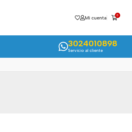
0
Mi cuenta
3024010898
Servicio al cliente