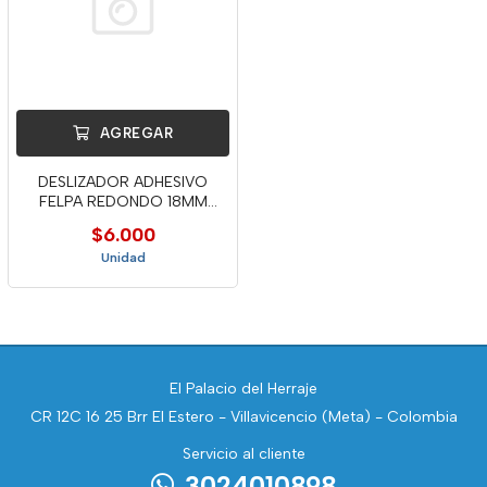
AGREGAR
DESLIZADOR ADHESIVO
FELPA REDONDO 18MM
X50U -FUN
$6.000
Unidad
El Palacio del Herraje
CR 12C 16 25 Brr El Estero - Villavicencio (Meta) - Colombia
Servicio al cliente
3024010898