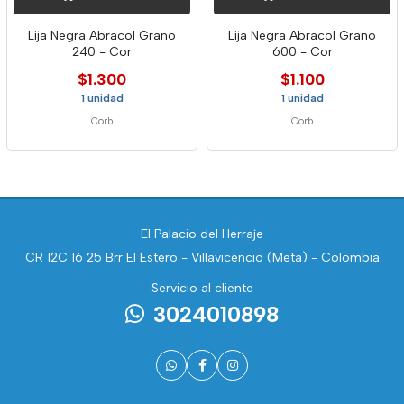
Lija Negra Abracol Grano
Lija Negra Abracol Grano
240 - Cor
600 - Cor
$1.300
$1.100
1 unidad
1 unidad
Corb
Corb
El Palacio del Herraje
CR 12C 16 25 Brr El Estero - Villavicencio (Meta) - Colombia
Servicio al cliente
3024010898