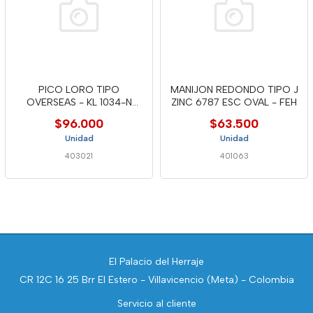
PICO LORO TIPO
MANIJON REDONDO TIPO J
OVERSEAS - KL 1034-N
ZINC 6787 ESC OVAL - FEH
COLOR NEGRO
$96.000
$63.500
Unidad
Unidad
403021
401063
El Palacio del Herraje
CR 12C 16 25 Brr El Estero - Villavicencio (Meta) - Colombia
Servicio al cliente