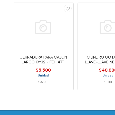
CERRADURA PARA CAJON
CILINDRO GOT
LARGO 19*32 - FEH 4711
LLAVE-LLAVE N
6814
$5.500
$40.00
Unidad
Unidad
402031
401181