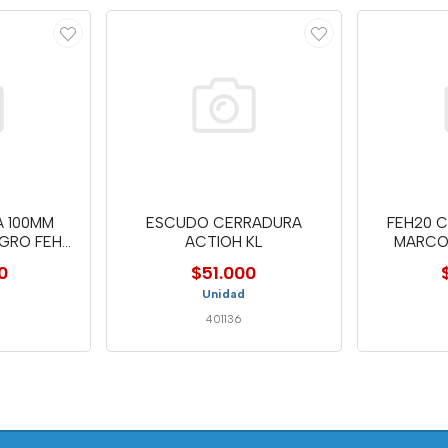
A 100MM
ESCUDO CERRADURA
FEH20 
EGRO FEH
ACTIOH KL
MARCOS
0
$51.000
Unidad
401136