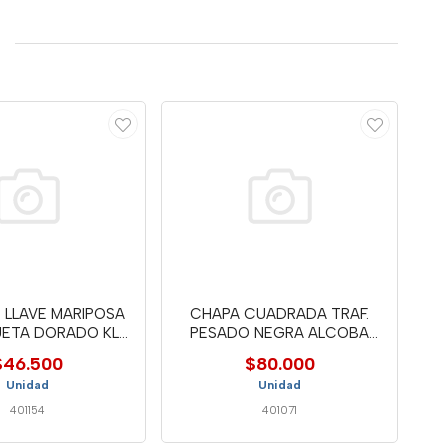
 LLAVE MARIPOSA
CHAPA CUADRADA TRAF.
UETA DORADO KL-
PESADO NEGRA ALCOBA
107
6805 FEH
$46.500
$80.000
Unidad
Unidad
401154
401071