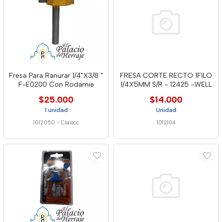
Fresa Para Ranurar 1/4"X3/8 "
FRESA CORTE RECTO 1FILO
F-E0200 Con Rodamie
1/4X5MM S/R - 12425 -WELL
$25.000
$14.000
1 unidad
Unidad
1012050
-
Clasicc
1012104