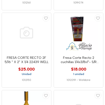
1012161
1019074
FRESA CORTE RECTO 2F
Fresa Corte Recto 2
5/16 " X 2" X 1/4 22439 WELL
cuchillas 1/4x3/8x1"- S/R
12440 - Well
$25.000
$18.000
Unidad
1 unidad
1012150
1012091
-
Welldone