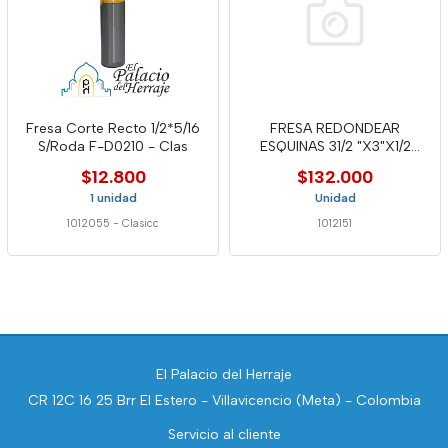
Fresa Corte Recto 1/2*5/16
FRESA REDONDEAR
S/Roda F-D0210 - Clas
ESQUINAS 31/2 "X3"X1/2
"12880 WELL
$12.800
$132.000
1 unidad
Unidad
1012055
-
Clasicc
1012151
El Palacio del Herraje
CR 12C 16 25 Brr El Estero - Villavicencio (Meta) - Colombia
Servicio al cliente