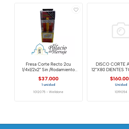
Fresa Corte Recto 2cu
DISCO CORTE A
1/4x1/2x2" Sin /Rodamiento
12"X80 DIENTES 
12447-Well
WELL
$37.000
$160.0
1 unidad
Unidad
1012075
-
Welldone
1019054