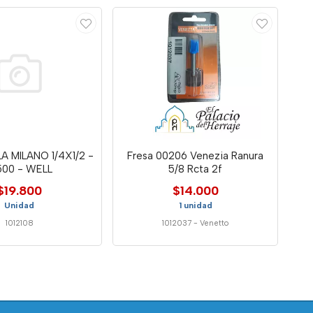
A MILANO 1/4X1/2 -
Fresa 00206 Venezia Ranura
500 - WELL
5/8 Rcta 2f
$19.800
$14.000
Unidad
1 unidad
1012108
1012037
-
Venetto