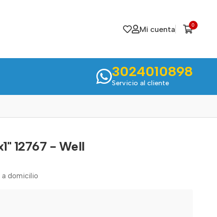
0
Mi cuenta
3024010898
Servicio al cliente
x1" 12767 - Well
 a domicilio