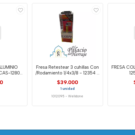
LUMINIO
Fresa Retestear 3 cuhillas Con
FRESA COL
TCAS-1280-
/Rodamiento 1/4x3/8 - 12354 -
12
Well
00
$39.000
1 unidad
1012095
-
Welldone