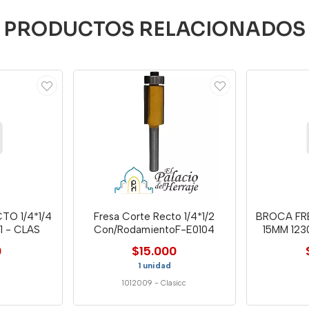
PRODUCTOS RELACIONADOS
TO 1/4*1/4
Fresa Corte Recto 1/4*1/2
BROCA FR
1 - CLAS
Con/RodamientoF-E0104
15MM 123
0
$15.000
1 unidad
1012009
-
Clasicc