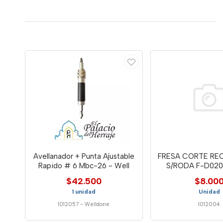
Avellanador + Punta Ajustable
FRESA CORTE REC
Rapido # 6 Mbc-26 - Well
S/RODA F-D020
$42.500
$8.00
1 unidad
Unidad
1012057
-
Welldone
1012004