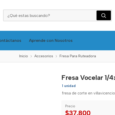
Fresa Vocelar 1/4x1" 12767 - Well
ontáctanos
Aprende con Nosotros
Inicio
Accesorios
Fresa Para Ruteadora
Fresa Vocelar 1/4
1 unidad
fresa de corte en villavicencio
Precio
$37.800