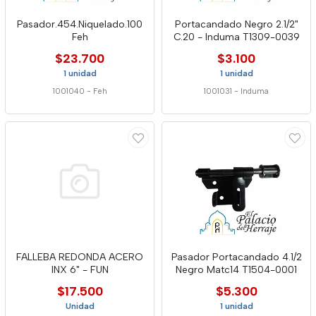
Pasador.454.Niquelado.100
Portacandado Negro 2.1/2"
Feh
C.20 - Induma T1309-0039
$23.700
$3.100
1 unidad
1 unidad
1001040
-
Feh
1001031
-
Induma
FALLEBA REDONDA ACERO
Pasador Portacandado 4.1/2
INX 6" - FUN
Negro Matc14 T1504-0001
$17.500
$5.300
Unidad
1 unidad