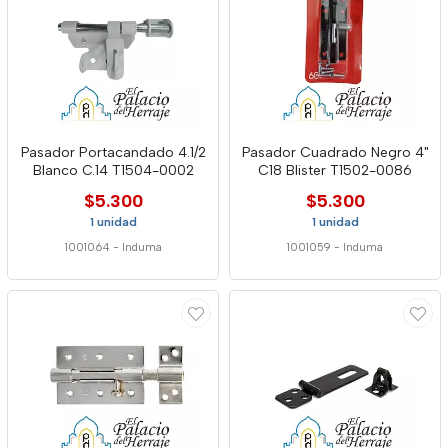
Pasador Portacandado 4.1/2
Pasador Cuadrado Negro 4"
Blanco C.14 T1504-0002
C18 Blister T1502-0086
$5.300
$5.300
1 unidad
1 unidad
1001064
-
Induma
1001059
-
Induma