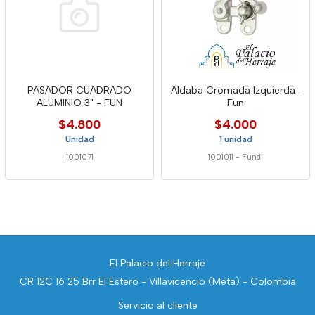
PASADOR CUADRADO
Aldaba Cromada Izquierda-
ALUMINIO 3" - FUN
Fun
$4.800
$4.000
Unidad
1 unidad
1001071
1001011
-
Fundi
El Palacio del Herraje
CR 12C 16 25 Brr El Estero - Villavicencio (Meta) - Colombia
Servicio al cliente