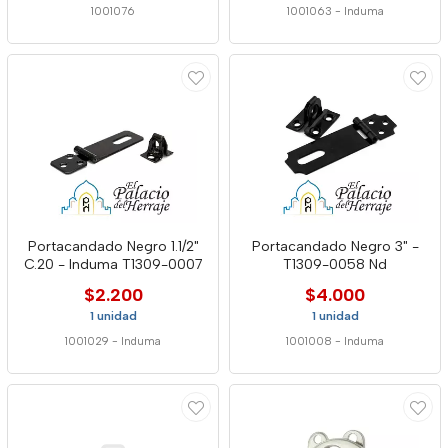
1001076
1001063
-
Induma
Portacandado Negro 1.1/2"
Portacandado Negro 3" -
C.20 - Induma T1309-0007
T1309-0058 Nd
$2.200
$4.000
1 unidad
1 unidad
1001029
-
Induma
1001008
-
Induma