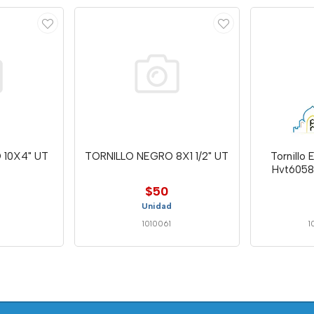
 10X4" UT
TORNILLO NEGRO 8X1 1/2" UT
Tornillo
Hvt6058
$50
Unidad
1010061
1