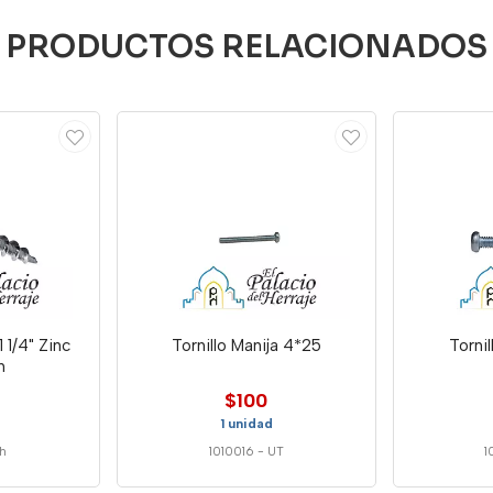
PRODUCTOS RELACIONADOS
 1/4" Zinc
Tornillo Manija 4*25
Torni
h
$100
1 unidad
h
1010016
-
UT
1