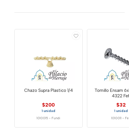
Chazo Supra Plastico 1/4
Tornillo Ensam 6x1
4322 Fe
$200
$32
1 unidad
1 unidad
1010015
-
Fundi
1010011
-
Fe