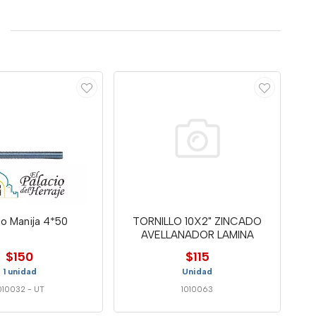
llo Manija 4*50
TORNILLO 10X2" ZINCADO
AVELLANADOR LAMINA
$150
$115
1 unidad
Unidad
010032
-
UT
1010063