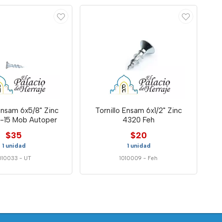
 Ensam 6x5/8" Zinc
Tornillo Ensam 6x1/2" Zinc
-15 Mob Autoper
4320 Feh
$35
$20
1 unidad
1 unidad
010033
-
UT
1010009
-
Feh