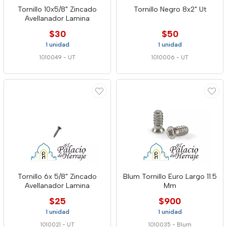
Tornillo 10x5/8" Zincado
Tornillo Negro 8x2" Ut
Avellanador Lamina
$30
$50
1 unidad
1 unidad
1010049
-
UT
1010006
-
UT
Tornillo 6x 5/8" Zincado
Blum Tornillo Euro Largo 11.5
Avellanador Lamina
Mm
$25
$900
1 unidad
1 unidad
1010021
-
UT
1010035
-
Blum