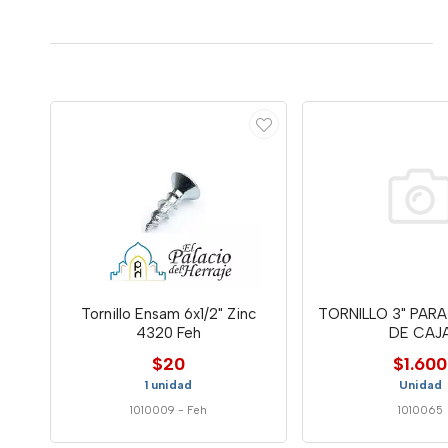
Tornillo Ensam 6x1/2" Zinc
TORNILLO 3" PAR
4320 Feh
DE CAJ
$20
$1.600
1 unidad
Unidad
1010009
-
Feh
1010065