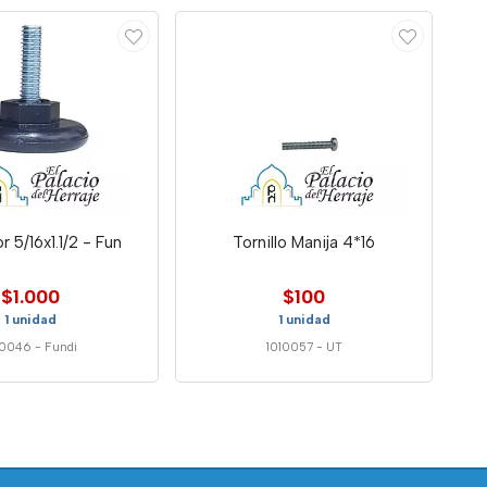
r 5/16x1.1/2 - Fun
Tornillo Manija 4*16
$1.000
$100
1 unidad
1 unidad
10046
-
Fundi
1010057
-
UT