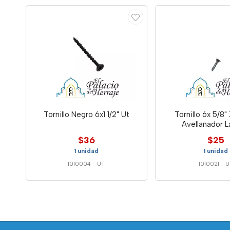
Tornillo Negro 6x1 1/2" Ut
Tornillo 6x 5/8"
Avellanador 
$36
$25
1 unidad
1 unidad
1010004
-
UT
1010021
-
U