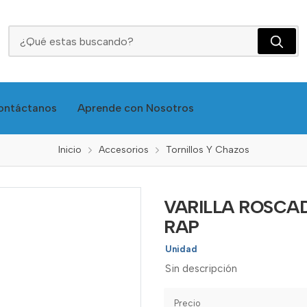
VARILLA ROSCADA ZINCADA 3/16 X 1 METRO - RAP
ontáctanos
Aprende con Nosotros
Inicio
Accesorios
Tornillos Y Chazos
VARILLA ROSCAD
RAP
Unidad
Sin descripción
Precio