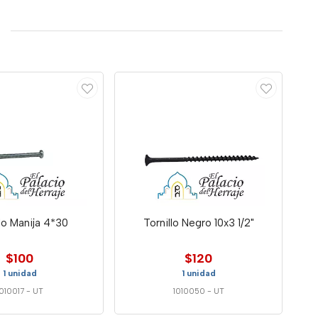
llo Manija 4*30
Tornillo Negro 10x3 1/2"
$100
$120
1 unidad
1 unidad
1010017
-
UT
1010050
-
UT