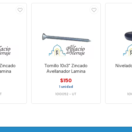
 Zincado
Tornillo 10x3" Zincado
Nivelado
Lamina
Avellanador Lamina
$150
1 unidad
T
1010052
-
UT
10