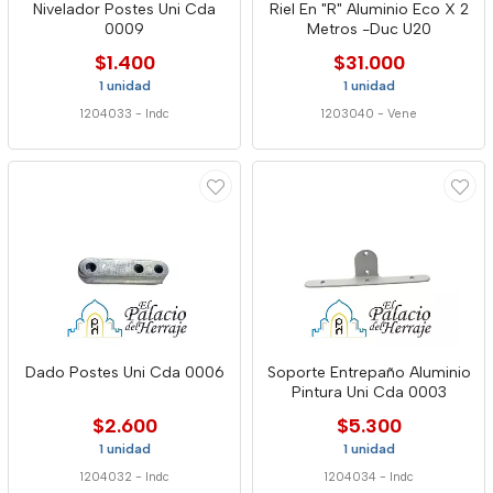
Nivelador Postes Uni Cda
Riel En "R" Aluminio Eco X 2
0009
Metros -Duc U20
$1.400
$31.000
1 unidad
1 unidad
1204033
-
Indc
1203040
-
Vene
Dado Postes Uni Cda 0006
Soporte Entrepaño Aluminio
Pintura Uni Cda 0003
$2.600
$5.300
1 unidad
1 unidad
1204032
-
Indc
1204034
-
Indc