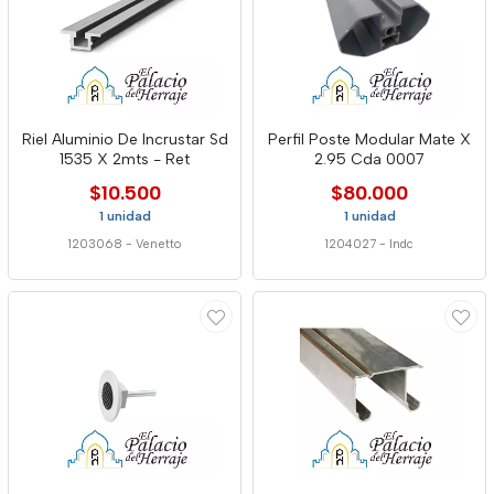
Riel Aluminio De Incrustar Sd
Perfil Poste Modular Mate X
1535 X 2mts - Ret
2.95 Cda 0007
$10.500
$80.000
1 unidad
1 unidad
1203068
-
Venetto
1204027
-
Indc