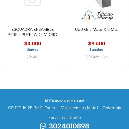
ESCUADRA ENSAMBLE
U68 Gris Mate X 3 Mts
PERFIL PUERTA DE VIDRIO
CDA2101
$3.000
$9.500
Unidad
1 unidad
1204004
1203029
-
Am
El Palacio del Herraje
CR 12C 16 25 Brr El Estero - Villavicencio (Meta) - Colombia
Servicio al cliente
3024010898