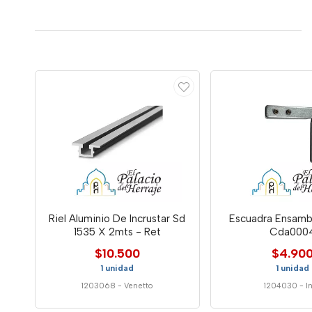
Riel Aluminio De Incrustar Sd
Escuadra Ensamb
1535 X 2mts - Ret
Cda000
$10.500
$4.90
1 unidad
1 unidad
1203068
-
Venetto
1204030
-
I