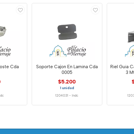
Poste Cda
Soporte Cajon En Lamina Cda
Riel Guia C
0005
3 M
0
$5.200
1 unidad
ndc
1204031
-
Indc
120