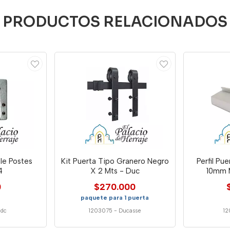
PRODUCTOS RELACIONADOS
le Postes
Kit Puerta Tipo Granero Negro
Perfil Pu
4
X 2 Mts - Duc
10mm 
0
$270.000
paquete para 1 puerta
ndc
1203075
-
Ducasse
1