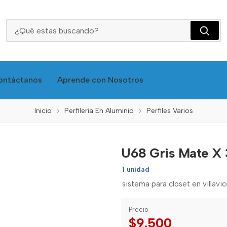
U68 Gris Mate X 3 Mts
ontáctanos
Aprende con Nosotros
Inicio
Perfileria En Aluminio
Perfiles Varios
U68 Gris Mate X 
1 unidad
sistema para closet en villavi
Precio
$9.500