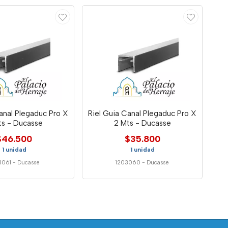
anal Plegaduc Pro X
Riel Guia Canal Plegaduc Pro X
ts - Ducasse
2 Mts - Ducasse
$46.500
$35.800
1 unidad
1 unidad
3061
-
Ducasse
1203060
-
Ducasse