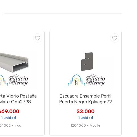
erta Vidrio Pestaña
Escuadra Ensamble Perfil
Mate Cda2798
Puerta Negro Kplaagm72
$69.000
$3.000
1 unidad
1 unidad
204002
-
Indc
1204060
-
Mobile