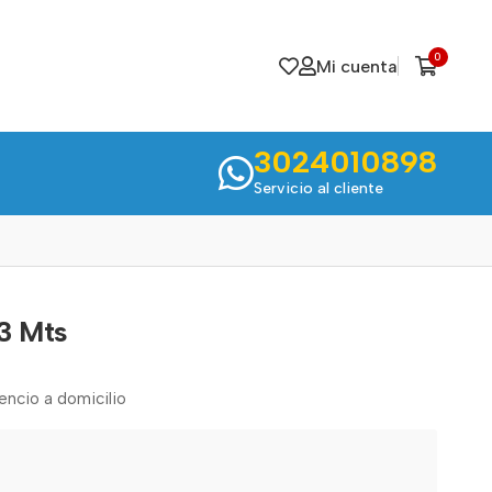
0
Mi cuenta
3024010898
Servicio al cliente
3 Mts
cencio a domicilio