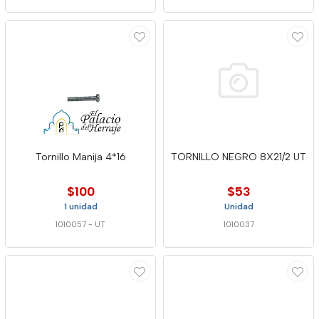
Tornillo Manija 4*16
TORNILLO NEGRO 8X21/2 UT
$100
$53
1 unidad
Unidad
1010057
-
UT
1010037