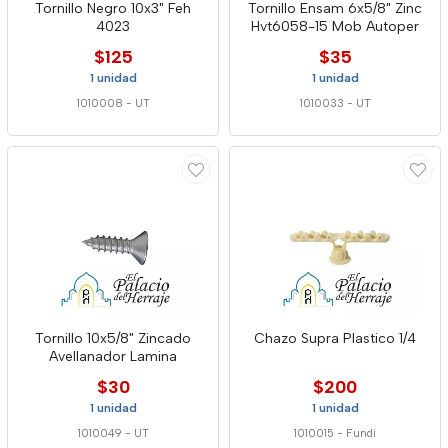
Tornillo Negro 10x3" Feh
Tornillo Ensam 6x5/8" Zinc
4023
Hvt6058-15 Mob Autoper
$125
$35
1 unidad
1 unidad
1010008
-
UT
1010033
-
UT
Tornillo 10x5/8" Zincado
Chazo Supra Plastico 1/4
Avellanador Lamina
$30
$200
1 unidad
1 unidad
1010049
-
UT
1010015
-
Fundi