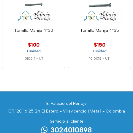
Tornillo Manija 4*30
Tornillo Manija 4*35
$100
$150
1 unidad
1 unidad
1010017
-
UT
1010018
-
UT
El Palacio del Herraje
CR 12C 16 25 Brr El Estero - Villavicencio (Meta) - Colombia
Servicio al cliente
3024010898