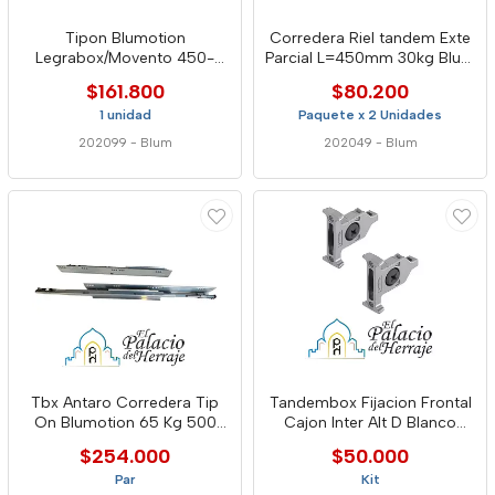
Tipon Blumotion
Corredera Riel tandem Exte
Legrabox/Movento 450-
Parcial L=450mm 30kg Blum
750mm 25-70kg L5 Negro
6065542
$161.800
$80.200
Blum
1 unidad
Paquete x 2 Unidades
202099
-
Blum
202049
-
Blum
Tbx Antaro Corredera Tip
Tandembox Fijacion Frontal
On Blumotion 65 Kg 500
Cajon Inter Alt D Blanco
Mm
Blum
$254.000
$50.000
Par
Kit