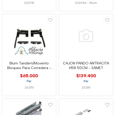
202178
202056
-
Blum
Blum Tandem/Movento
CAJON PANDO ANTRACITA
Bloqueo Para Corredera -
H58 50CM - SAMET
Als
$65.000
$139.400
Par
Par
202151
202115