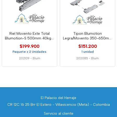
Riel Movento Exte Total
Tipon Blumotion
Blumotion-S 500mm 40kg -
Legra/Movento 350-650mm
Blum
15-40kg L3 Gris
$199.900
$151.200
Paquete x 2 Unidades
1 unidad
202109
-
Blum
202085
-
Blum
El Palacio del Herraje
CR 12C 16 25 Brr El Estero - Villavicencio (Meta) - Colombia
Servicio al cliente