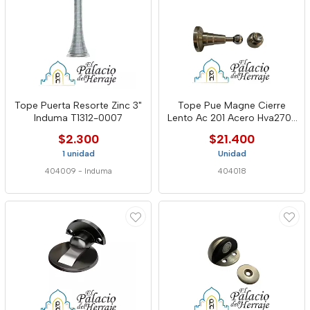
Tope Puerta Resorte Zinc 3"
Tope Pue Magne Cierre
Induma T1312-0007
Lento Ac 201 Acero Hva270-
00
$2.300
$21.400
1 unidad
Unidad
404009
-
Induma
404018