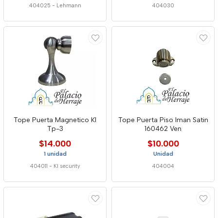
404025
-
Lehmann
404030
Tope Puerta Magnetico Kl
Tope Puerta Piso Iman Satin
Tp-3
160462 Ven
$14.000
$10.000
1 unidad
Unidad
404011
-
Kl security
404004