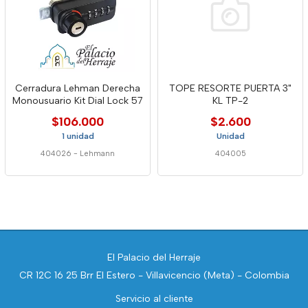
Cerradura Lehman Derecha
TOPE RESORTE PUERTA 3"
Monousuario Kit Dial Lock 57
KL TP-2
$106.000
$2.600
1 unidad
Unidad
404026
-
Lehmann
404005
El Palacio del Herraje
CR 12C 16 25 Brr El Estero - Villavicencio (Meta) - Colombia
Servicio al cliente