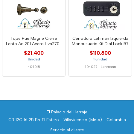
Tope Pue Magne Cierre
Cerradura Lehman Izquierda
Lento Ac 201 Acero Hva270-
Monousuario Kit Dial Lock 57
00
$21.400
$110.800
Unidad
1 unidad
404018
404027
-
Lehmann
El Palacio del Herraje
CR 12C 16 25 Brr El Estero - Villavicencio (Meta) - Colombia
Servicio al cliente