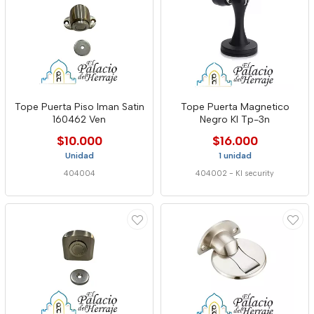
Tope Puerta Piso Iman Satin
Tope Puerta Magnetico
160462 Ven
Negro Kl Tp-3n
$10.000
$16.000
Unidad
1 unidad
404004
404002
-
Kl security