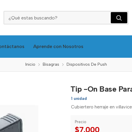
Tip -On Base Para Puertas Gris Blum
ontáctanos
Aprende con Nosotros
Inicio
Bisagras
Dispositivos De Push
Tip -On Base Par
1 unidad
Cubiertero herraje en villavic
Precio
$7.000