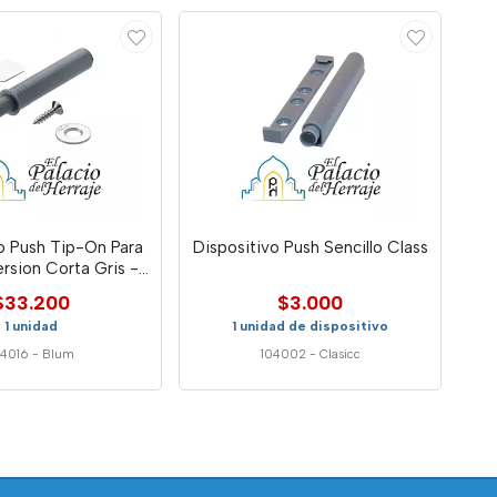
o Push Tip-On Para
Dispositivo Push Sencillo Class
rsion Corta Gris -
um 956.100
$33.200
$3.000
1 unidad
1 unidad de dispositivo
04016
-
Blum
104002
-
Clasicc