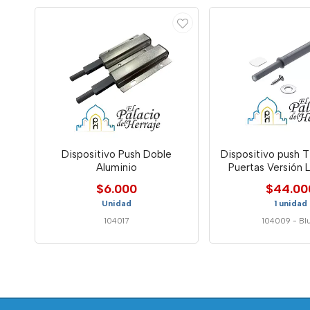
Dispositivo Push Doble
Dispositivo push Tip-On Para
Aluminio
Puertas Versión L
956a10
$6.000
$44.00
Unidad
1 unidad
104017
104009
-
Bl