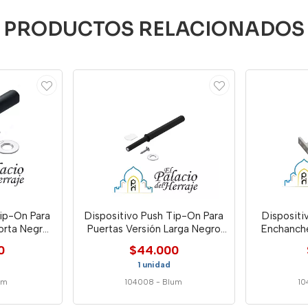
PRODUCTOS RELACIONADOS
Tip-On Para
Dispositivo Push Tip-On Para
Disposit
orta Negro
Puertas Versión Larga Negro
Enchanch
lum
Tie
0
$44.000
1 unidad
um
104008
-
Blum
10