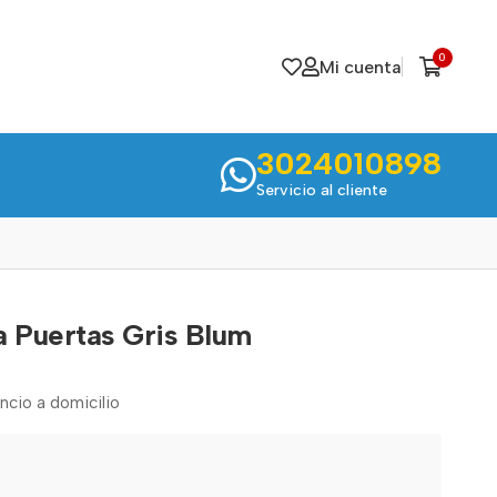
0
Mi cuenta
3024010898
Servicio al cliente
a Puertas Gris Blum
encio a domicilio