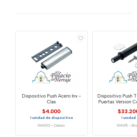
Dispositivo Push Acero Inx -
Dispositivo Push 
Clas
Puertas Version C
Tierra - B
$4.000
$33.20
1 unidad de dispositivo
1 unidad
104003
-
Clasicc
104015
-
Bl