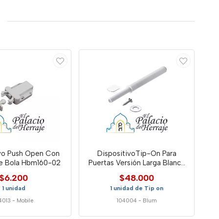
ivo Push Open Con
DispositivoTip-On Para
e Bola Hbm160-02
Puertas Versión Larga Blanco
Seda Blum
$6.200
$48.000
1 unidad
1 unidad de Tip on
4013
-
Mobile
104004
-
Blum