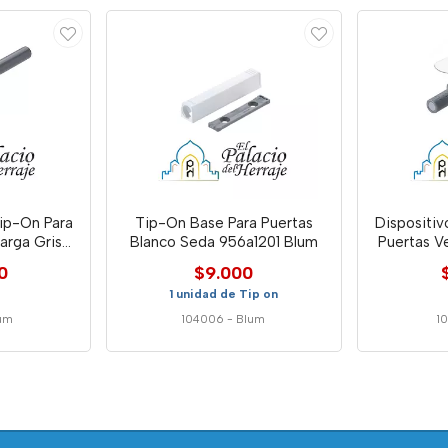
Tip-On Base Para Puertas
Dispositiv
arga Gris
Blanco Seda 956a1201 Blum
Puertas Ve
Bl
0
$9.000
1 unidad de Tip on
um
104006
-
Blum
1