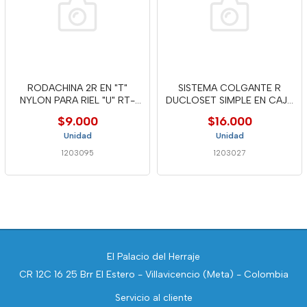
RODACHINA 2R EN "T"
SISTEMA COLGANTE R
NYLON PARA RIEL "U" RT-
DUCLOSET SIMPLE EN CAJA
40N FUN
- DUC
$9.000
$16.000
Unidad
Unidad
1203095
1203027
El Palacio del Herraje
CR 12C 16 25 Brr El Estero - Villavicencio (Meta) - Colombia
Servicio al cliente