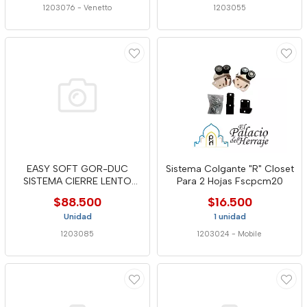
1203076
-
Venetto
1203055
EASY SOFT GOR-DUC
Sistema Colgante "R" Closet
SISTEMA CIERRE LENTO
Para 2 Hojas Fscpcm20
PARA CD50-S
$88.500
$16.500
Unidad
1 unidad
1203085
1203024
-
Mobile