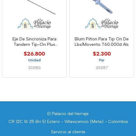
Eje De Sincroniza Para
Blum Piñon Para Tip On De
Tandem Tip-On Plus
Lbx/Movento T60.000d Als
1140mm
$26.800
$2.300
Unidad
Par
202180
202157
El Palacio del Herraje
CR 12C 16 25 Brr El Estero - Villavicencio (Meta) - Colombia
Servicio al cliente