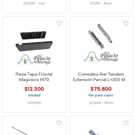
202015
-
Feh
202119
-
Blum
Pieza Tapa Frontal
Corredera Riel Tandem
Magicbox H170
Extensión Parcial L=300 Mm
Blumotion Blum
$12.300
$75.800
Unidad
Par para cajon
202046
202128
-
Blum