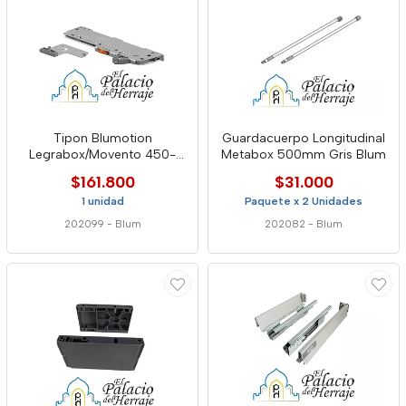
Tipon Blumotion
Guardacuerpo Longitudinal
Legrabox/Movento 450-
Metabox 500mm Gris Blum
750mm 25-70kg L5 Negro
$161.800
$31.000
Blum
1 unidad
Paquete x 2 Unidades
202099
-
Blum
202082
-
Blum