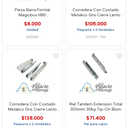
Pieza Barra Forntal
Corredera Con Costado
Magicbox H80
Metalico Gris Cierre Lento
(Da6101e4.80.Dg)
500xh86mm 5984
$8.000
$105.000
Unidad
Paquete x 2 Unidades
202032
202017
-
Feh
Corredera Con Costado
Riel Tandem Extension Total
Metalico Gris Cierre Lento
300mm 30kg Tip-On Blum
400xh86mm 5982
$138.000
$71.400
Paquete x 2 Unidades
Par para cajon