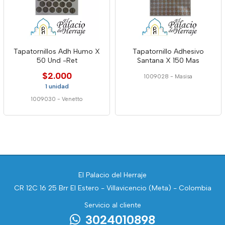
Tapatornillos Adh Humo X
Tapatornillo Adhesivo
50 Und -Ret
Santana X 150 Mas
$2.000
1009028
-
Masisa
1 unidad
1009030
-
Venetto
El Palacio del Herraje
CR 12C 16 25 Brr El Estero - Villavicencio (Meta) - Colombia
Servicio al cliente
3024010898