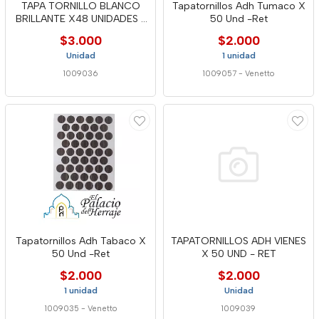
TAPA TORNILLO BLANCO
Tapatornillos Adh Tumaco X
BRILLANTE X48 UNIDADES -
50 Und -Ret
MTC
$3.000
$2.000
Unidad
1 unidad
1009036
1009057
-
Venetto
Tapatornillos Adh Tabaco X
TAPATORNILLOS ADH VIENES
50 Und -Ret
X 50 UND - RET
$2.000
$2.000
1 unidad
Unidad
1009035
-
Venetto
1009039