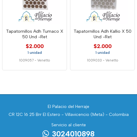
Tapatornillos Adh Tumaco X
Tapatornillos Adh Kallio X 50
50 Und -Ret
Und -Ret
$2.000
$2.000
1 unidad
1 unidad
1009057
-
Venetto
1009033
-
Venetto
El Palacio del Herraje
CR 12C 16 25 Brr El Estero - Villavicencio (Meta) - Colombia
Servicio al cliente
3024010898