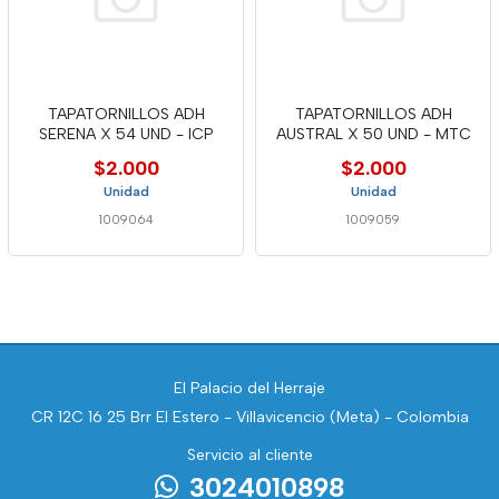
TAPATORNILLOS ADH
TAPATORNILLOS ADH
SERENA X 54 UND - ICP
AUSTRAL X 50 UND - MTC
$2.000
$2.000
Unidad
Unidad
1009064
1009059
El Palacio del Herraje
CR 12C 16 25 Brr El Estero - Villavicencio (Meta) - Colombia
Servicio al cliente
3024010898