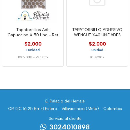
Tapatornillos Adh
TAPATORNILLO ADHESIVO
Capuccino X 50 Und - Ret
WENGUE X40 UNIDADES
$2.000
$2.000
1 unidad
Unidad
1009038
-
Venetto
1009007
El Palacio del Herraje
CR 12C 16 25 Brr El Estero - Villavicencio (Meta) - Colombia
Servicio al cliente
3024010898