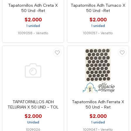
Tapatornillos Adh Creta X
Tapatornillos Adh Tumaco X
50 Und -Ret
50 Und -Ret
$2.000
$2.000
1 unidad
1 unidad
1009058
-
Venetto
1009057
-
Venetto
TAPATORNILLOS ADH
Tapatornillos Adh Ferrata X
TELURIAN X 50 UND - TOL
50 Und - Ret
$2.000
$2.000
Unidad
1 unidad
1009026
1009047
-
Venetto