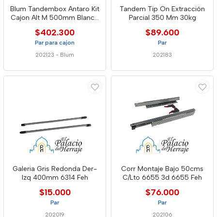
Blum Tandembox Antaro Kit
Tandem Tip On Extracción
Cajon Alt M 500mm Blanco
Parcial 350 Mm 30kg
30k
$402.300
$89.600
Par para cajon
Par
202123
-
Blum
202183
Galeria Gris Redonda Der-
Corr Montaje Bajo 50cms
Izq 400mm 6314 Feh
C/Lto 6655 3d 6655 Feh
$15.000
$76.000
Par
Par
202019
202106