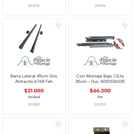
202179
202116
Barra Lateral 45cm Gris
Corr Montaje Bajo C/Lto
Antracita 6768 Feh
35cm - Duc 4010036035
$21.000
$66.300
Unidad
Par
202182
202130