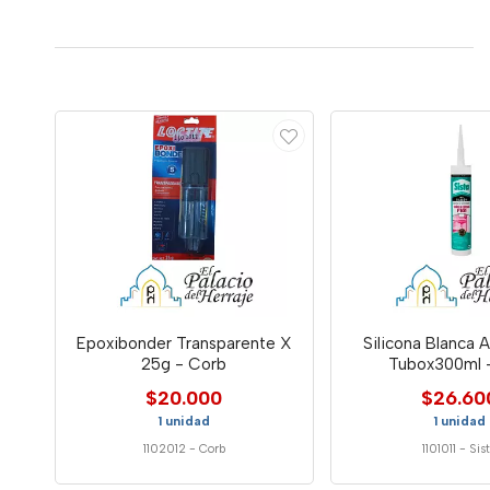
Epoxibonder Transparente X
Silicona Blanca 
25g - Corb
Tubox300ml -
$20.000
$26.60
1 unidad
1 unidad
1102012
-
Corb
1101011
-
Sis