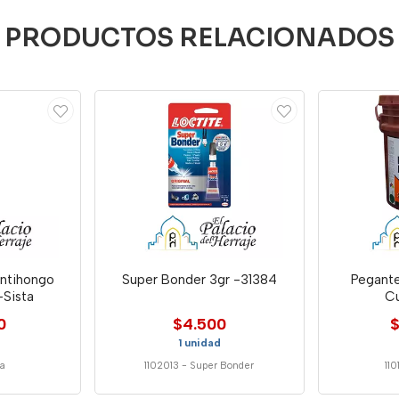
PRODUCTOS RELACIONADOS
Antihongo
Super Bonder 3gr -31384
Pegante
Sista
C
0
$4.500
$
1 unidad
ta
1102013
-
Super Bonder
11