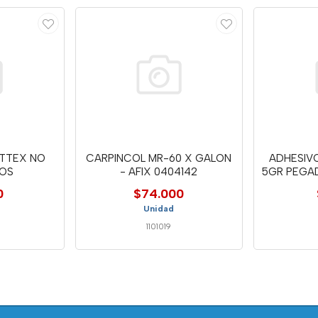
ATTEX NO
CARPINCOL MR-60 X GALON
ADHESIV
VOS
- AFIX 0404142
5GR PEGAD
0
$74.000
Unidad
1101019