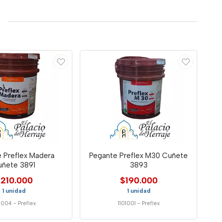
 Preflex Madera
Pegante Preflex M30 Cuñete
uñete 3891
3893
210.000
$190.000
1 unidad
1 unidad
01004
-
Preflex
1101001
-
Preflex