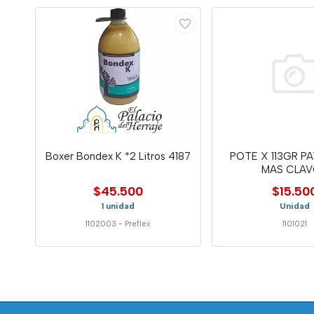
Boxer Bondex K *2 Litros 4187
POTE X 113GR P
MAS CLA
$45.500
$15.50
1 unidad
Unidad
1102003
-
Preflex
1101021