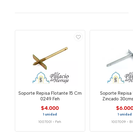
Soporte Repisa Flotante 15 Cm
Soporte Repisa 
0249 Feh
Zincado 30cms
$4.000
$6.00
1 unidad
1 unidad
1007001
-
Feh
1007009
-
B