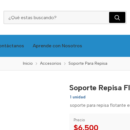
Soporte Repisa Flotante 30 Cm 4043 Feh
ontáctanos
Aprende con Nosotros
Inicio
Accesorios
Soporte Para Repisa
Soporte Repisa F
1 unidad
soporte para repisa flotante e
Precio
$6.500