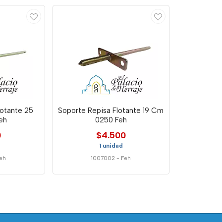
lotante 25
Soporte Repisa Flotante 19 Cm
eh
0250 Feh
0
$4.500
1 unidad
eh
1007002
-
Feh