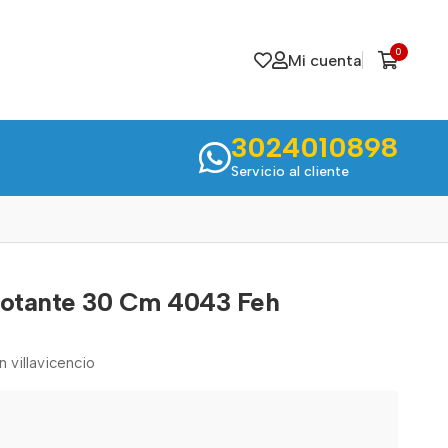
0
Mi cuenta
3024010898
Servicio al cliente
lotante 30 Cm 4043 Feh
n villavicencio