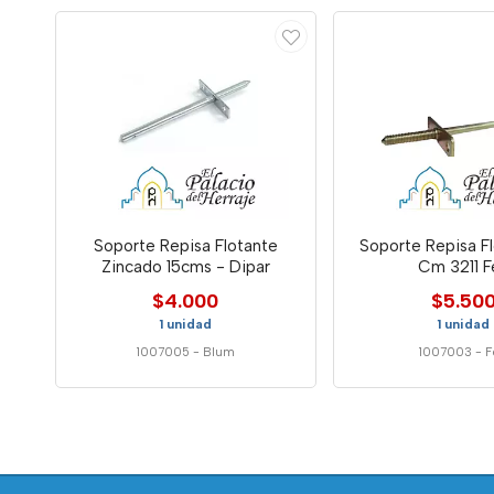
Soporte Repisa Flotante
Soporte Repisa F
Zincado 15cms - Dipar
Cm 3211 F
$4.000
$5.50
1 unidad
1 unidad
1007005
-
Blum
1007003
-
F