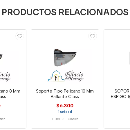
PRODUCTOS RELACIONADOS
icano 8 Mm
Soporte Tipo Pelicano 10 Mm
SOPOR
lass
Brillante Class
ESPIGO 1
0
$6.300
1 unidad
sicc
1008013
-
Clasicc