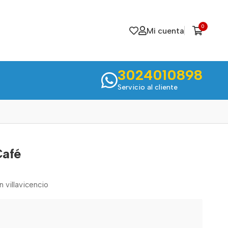
0
Mi cuenta
3024010898
Servicio al cliente
Café
n villavicencio