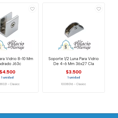
ara Vidrio 8-10 Mm
Soporte 1/2 Luna Para Vidrio
drado J63c
De 4-6 Mm 36x27 Cla
$4.500
$3.500
1 unidad
1 unidad
08021
-
Clasicc
1008016
-
Clasicc