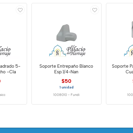
uadrado 5-
Soporte Entrepaño Blanco
Soporte P
ho -Cla
Esp.1/4-Nan
Cua
0
$50
1 unidad
sicc
1008010
-
Fundi
10