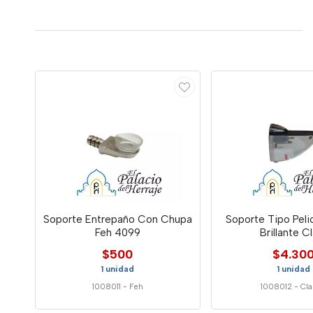
Soporte Entrepaño Con Chupa
Soporte Tipo Pel
Feh 4099
Brillante C
$500
$4.30
1 unidad
1 unidad
1008011
-
Feh
1008012
-
Cla