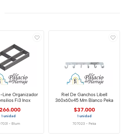
-Line Organizador
Riel De Ganchos Libell
nsilios Fi3 Inox
360x60x45 Mm Blanco Peka
266.000
$37.000
1 unidad
1 unidad
07031
-
Blum
707023
-
Peka