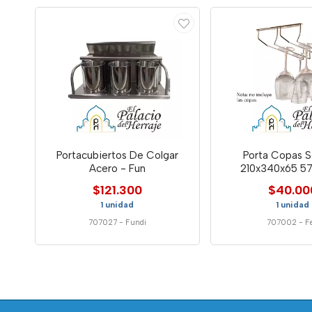
Portacubiertos De Colgar
Porta Copas S
Acero - Fun
210x340x65 57
$121.300
$40.00
1 unidad
1 unidad
707027
-
Fundi
707002
-
F