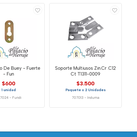
o De Buey - Fuerte
Soporte Multiusos Zin.Cr .C12
- Fun
Ct T1311-0009
$600
$3.500
1 unidad
Paquete x 2 Unidades
7024
-
Fundi
707013
-
Induma