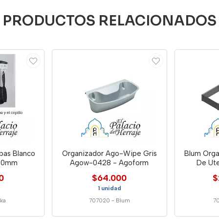
PRODUCTOS RELACIONADOS
bas Blanco
Organizador Ago-Wipe Gris
Blum Orga
330mm
Agow-0428 - Agoform
De Ute
0
$64.000
$
1 unidad
ka
707020
-
Blum
7