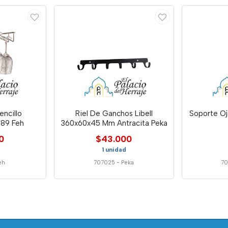
encillo
Riel De Ganchos Libell
Soporte Oj
89 Feh
360x60x45 Mm Antracita Peka
0
$43.000
1 unidad
eh
707025
-
Peka
70