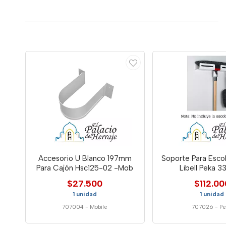
Accesorio U Blanco 197mm
Soporte Para Esco
Para Cajón Hsc125-02 -Mob
Libell Peka 
$27.500
$112.00
1 unidad
1 unidad
707004
-
Mobile
707026
-
Pe