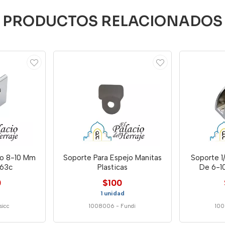
PRODUCTOS RELACIONADOS
io 8-10 Mm
Soporte Para Espejo Manitas
Soporte 1
J63c
Plasticas
De 6-1
0
$100
1 unidad
sicc
1008006
-
Fundi
100