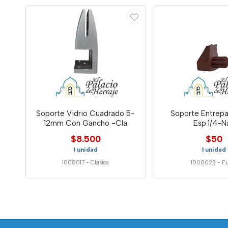
Soporte Vidrio Cuadrado 5-
Soporte Entrep
12mm Con Gancho -Cla
Esp.1/4-N
$8.500
$50
1 unidad
1 unidad
1008017
-
Clasicc
1008023
-
Fu