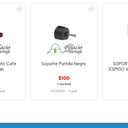
año Cafe
Soporte Puntilla Negro
SOPOR
an
ESPIGO 1
$100
1 unidad
ndi
1008005
-
Fundi