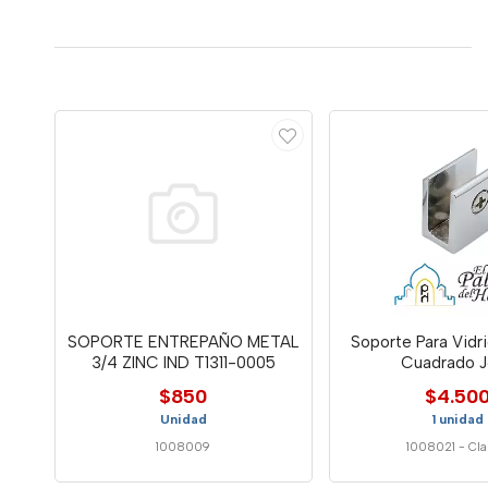
SOPORTE ENTREPAÑO METAL
Soporte Para Vidr
3/4 ZINC IND T1311-0005
Cuadrado 
$850
$4.50
Unidad
1 unidad
1008009
1008021
-
Cla