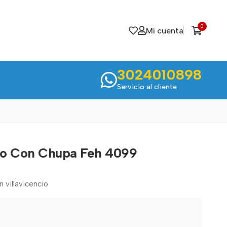
0
Mi cuenta
3024010898
Servicio al cliente
ño Con Chupa Feh 4099
n villavicencio