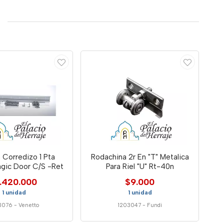
 Corredizo 1 Pta
Rodachina 2r En "T" Metalica
gic Door C/S -Ret
Para Riel "U" Rt-40n
1.420.000
$9.000
1 unidad
1 unidad
3076
-
Venetto
1203047
-
Fundi