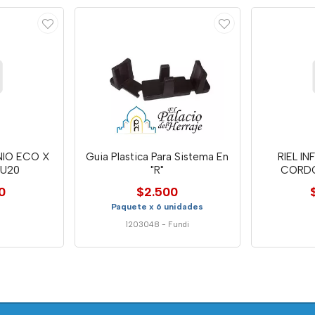
INIO ECO X
Guia Plastica Para Sistema En
RIEL I
 U20
"R"
CORDO
P
0
$2.500
Paquete x 6 unidades
1203048
-
Fundi