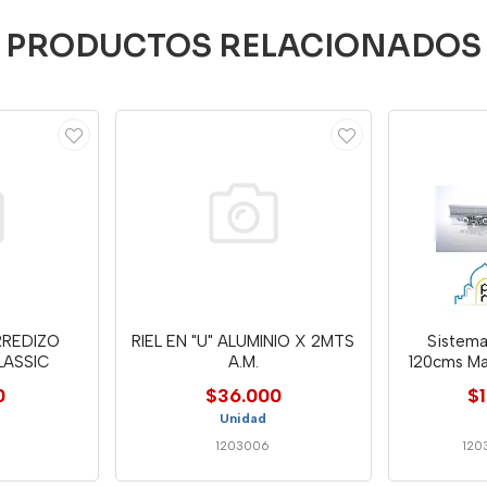
PRODUCTOS RELACIONADOS
RREDIZO
RIEL EN "U" ALUMINIO X 2MTS
Sistema
ASSIC
A.M.
120cms Ma
0
$36.000
$
Unidad
1203006
120