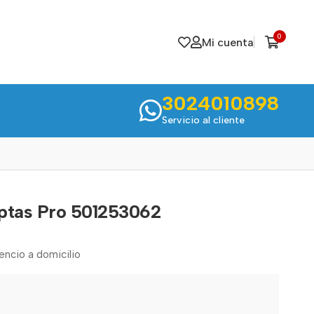
0
Mi cuenta
3024010898
Servicio al cliente
ptas Pro 501253062
cencio a domicilio