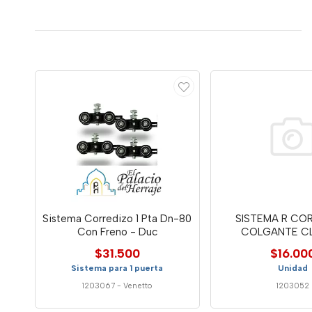
Sistema Corredizo 1 Pta Dn-80
SISTEMA R CO
Con Freno - Duc
COLGANTE CL
$31.500
$16.00
Sistema para 1 puerta
Unidad
1203067
-
Venetto
1203052