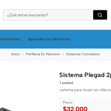
Sistema Plegad 2ptas Pro 501253062
ontáctanos
Aprende con Nosotros
Inicio
Perfileria En Aluminio
Sistemas Corredizos
Sistema Plegad 2
1 unidad
sistema para closet en villavi
Precio
$32.000