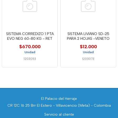
SISTEMA CORREDIZO 1 PTA
SISTEMA LIVIANO SD-25
EVO NEG 60-80 KG - RET
PARA 2 HOJAS -VENETO
$670.000
$12.000
Unidad
Unidad
1203053
1203073
El Palacio del Herraje
CR 12C 16 25 Brr El Estero - Villavicencio (Meta) - Colombia
Servicio al cliente