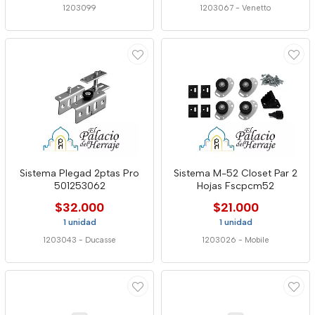
1203099
1203067
-
Venetto
Sistema Plegad 2ptas Pro
Sistema M-52 Closet Par 2
501253062
Hojas Fscpcm52
$32.000
$21.000
1 unidad
1 unidad
1203043
-
Ducasse
1203026
-
Mobile