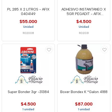
PL 285 X 2 LITROS - AFIX
ADHESIVO INSTANTANEO X
0404149
5GR PEGADIT - AFIX
0402909
$55.000
$4.500
Unidad
Unidad
1102008
1102031
Super Bonder 3gr -31384
Boxer Bondex K *Galon 4188
$4.500
$87.000
1 unidad
1 unidad