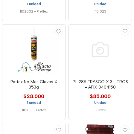
1 unidad
Unidad
1102002
-
Preflex
1101023
Pattex No Mas Clavos X
PL 285 FRASCO X 3 LITROS
353g
- AFIX 0404150
$28.000
$85.000
1 unidad
Unidad
1101013
-
Pattex
1102021