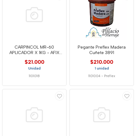
CARPINCOL MR-60
Pegante Preflex Madera
APLICADOR X 1KG - AFIX
Cuñete 3891
0404140
$21.000
$210.000
Unidad
1 unidad
1101018
1101004
-
Preflex