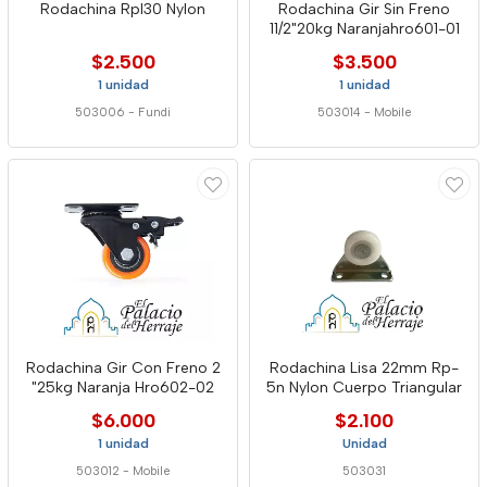
Rodachina Rpl30 Nylon
Rodachina Gir Sin Freno
11/2"20kg Naranjahro601-01
$2.500
$3.500
1 unidad
1 unidad
503006
-
Fundi
503014
-
Mobile
Rodachina Gir Con Freno 2
Rodachina Lisa 22mm Rp-
"25kg Naranja Hro602-02
5n Nylon Cuerpo Triangular
$6.000
$2.100
1 unidad
Unidad
503012
-
Mobile
503031