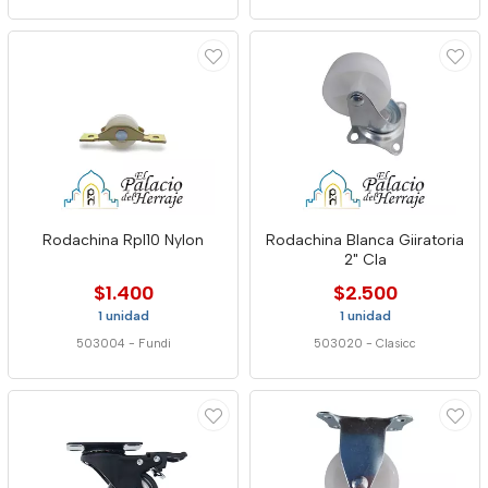
Rodachina Rpl10 Nylon
Rodachina Blanca Giiratoria
2" Cla
$1.400
$2.500
1 unidad
1 unidad
503004
-
Fundi
503020
-
Clasicc