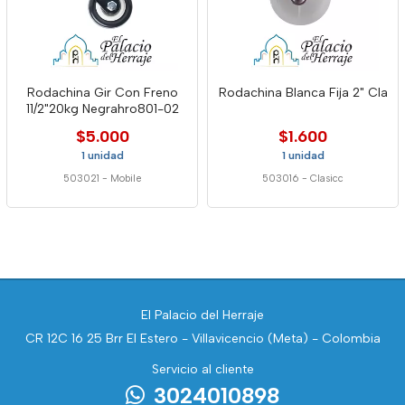
Rodachina Gir Con Freno
Rodachina Blanca Fija 2" Cla
11/2"20kg Negrahro801-02
$5.000
$1.600
1 unidad
1 unidad
503021
-
Mobile
503016
-
Clasicc
El Palacio del Herraje
CR 12C 16 25 Brr El Estero - Villavicencio (Meta) - Colombia
Servicio al cliente
3024010898