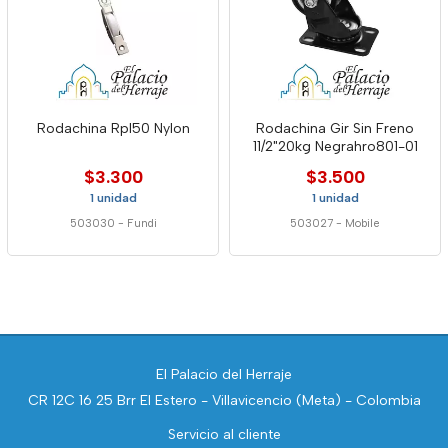
Rodachina Rpl50 Nylon
Rodachina Gir Sin Freno
11/2"20kg Negrahro801-01
$3.300
$3.500
1 unidad
1 unidad
503030
-
Fundi
503027
-
Mobile
El Palacio del Herraje
CR 12C 16 25 Brr El Estero - Villavicencio (Meta) - Colombia
Servicio al cliente