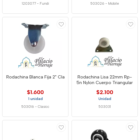
1203077
-
Fundi
503026
-
Mobile
Rodachina Blanca Fija 2" Cla
Rodachina Lisa 22mm Rp-
5n Nylon Cuerpo Triangular
$1.600
$2.100
1 unidad
Unidad
503016
-
Clasicc
503031