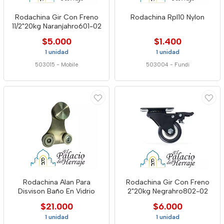
Rodachina Gir Con Freno
Rodachina Rpl10 Nylon
11/2"20kg Naranjahro601-02
$5.000
$1.400
1 unidad
1 unidad
503015
-
Mobile
503004
-
Fundi
Rodachina Alan Para
Rodachina Gir Con Freno
Disvison Baño En Vidrio
2"20kg Negrahro802-02
$21.000
$6.000
1 unidad
1 unidad