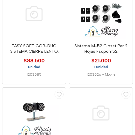
EASY SOFT GOR-DUC
Sistema M-52 Closet Par 2
SISTEMA CIERRE LENTO
Hojas Fscpcm52
PARA CD50-S
$88.500
$21.000
Unidad
1 unidad
1203085
1203026
-
Mobile