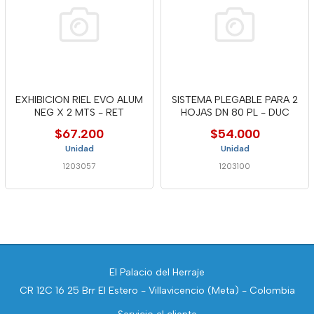
EXHIBICION RIEL EVO ALUM
SISTEMA PLEGABLE PARA 2
NEG X 2 MTS - RET
HOJAS DN 80 PL - DUC
$67.200
$54.000
Unidad
Unidad
1203057
1203100
El Palacio del Herraje
CR 12C 16 25 Brr El Estero - Villavicencio (Meta) - Colombia