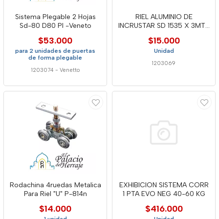
Sistema Plegable 2 Hojas
RIEL ALUMINIO DE
Sd-80 D80 Pl -Veneto
INCRUSTAR SD 1535 X 3MTS
- DUC
$53.000
$15.000
para 2 unidades de puertas
Unidad
de forma plegable
1203069
1203074
-
Venetto
Rodachina 4ruedas Metalica
EXHIBICION SISTEMA CORR
Para Riel "U" P-814n
1 PTA EVO NEG 40-60 KG
$14.000
$416.000