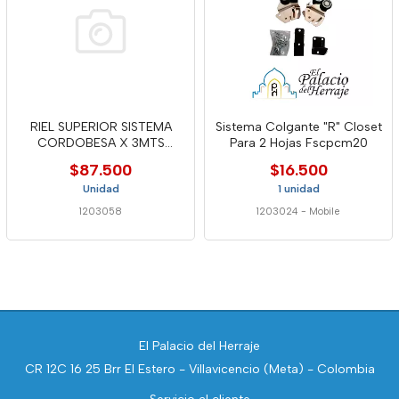
RIEL SUPERIOR SISTEMA
Sistema Colgante "R" Closet
CORDOBESA X 3MTS
Para 2 Hojas Fscpcm20
PERALM26
$87.500
$16.500
Unidad
1 unidad
1203058
1203024
-
Mobile
El Palacio del Herraje
CR 12C 16 25 Brr El Estero - Villavicencio (Meta) - Colombia