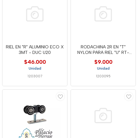
RIEL EN "R" ALUMINIO ECO X
RODACHINA 2R EN "T"
3MT - DUC U20
NYLON PARA RIEL "U" RT-
40N FUN
$46.000
$9.000
Unidad
Unidad
1203007
1203095