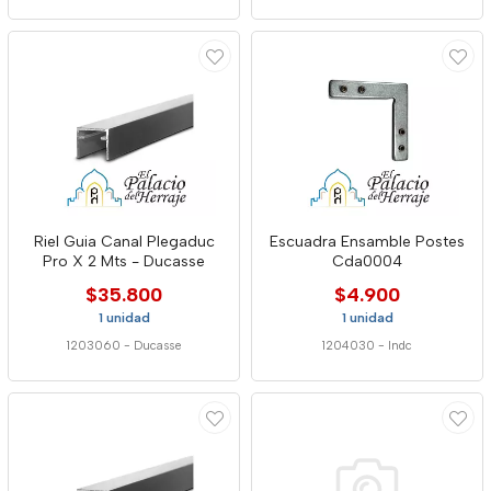
Riel Guia Canal Plegaduc
Escuadra Ensamble Postes
Pro X 2 Mts - Ducasse
Cda0004
$35.800
$4.900
1 unidad
1 unidad
1203060
-
Ducasse
1204030
-
Indc