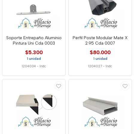
Soporte Entrepaño Aluminio
Perfil Poste Modular Mate X
Pintura Uni Cda 0003
2.95 Cda 0007
$5.300
$80.000
1 unidad
1 unidad
1204034
-
Indc
1204027
-
Indc