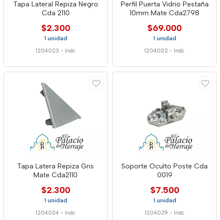
Tapa Lateral Repiza Negro
Perfil Puerta Vidrio Pestaña
Cda 2110
10mm Mate Cda2798
$2.300
$69.000
1 unidad
1 unidad
1204023
-
Indc
1204002
-
Indc
Tapa Latera Repiza Gris
Soporte Oculto Poste Cda
Mate Cda2110
0019
$2.300
$7.500
1 unidad
1 unidad
1204024
-
Indc
1204029
-
Indc