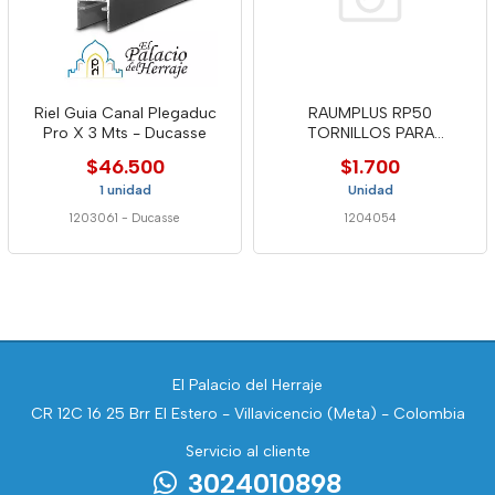
Riel Guia Canal Plegaduc
RAUMPLUS RP50
Pro X 3 Mts - Ducasse
TORNILLOS PARA
ESCUADRA M4X6 MM
$46.500
$1.700
1 unidad
Unidad
1203061
-
Ducasse
1204054
El Palacio del Herraje
CR 12C 16 25 Brr El Estero - Villavicencio (Meta) - Colombia
Servicio al cliente
3024010898