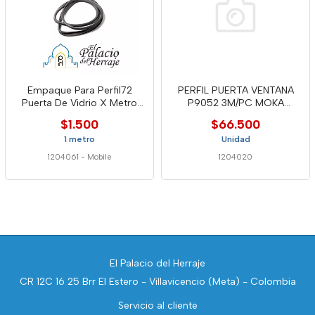
Empaque Para Perfil72
PERFIL PUERTA VENTANA
Puerta De Vidrio X Metro
P9052 3M/PC MOKA
Mob
(P9052 MOKA
$1.500
$66.500
1 metro
Unidad
1204061
-
Mobile
1204020
El Palacio del Herraje
CR 12C 16 25 Brr El Estero - Villavicencio (Meta) - Colombia
Servicio al cliente