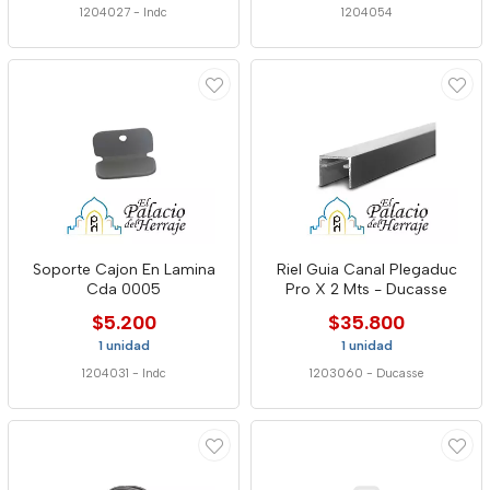
1204027
-
Indc
1204054
Soporte Cajon En Lamina
Riel Guia Canal Plegaduc
Cda 0005
Pro X 2 Mts - Ducasse
$5.200
$35.800
1 unidad
1 unidad
1204031
-
Indc
1203060
-
Ducasse