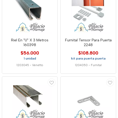
Riel En "U" X 3 Metros
Furnital Tensor Para Puerta
160398
2248
$56.000
$108.800
1 unidad
kit para puerta puerta
1203045
-
Venetto
1204050
-
Furnital