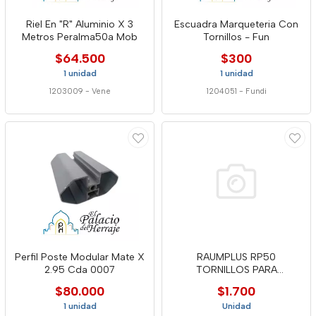
Riel En "R" Aluminio X 3
Escuadra Marqueteria Con
Metros Peralma50a Mob
Tornillos - Fun
$64.500
$300
1 unidad
1 unidad
1203009
-
Vene
1204051
-
Fundi
Perfil Poste Modular Mate X
RAUMPLUS RP50
2.95 Cda 0007
TORNILLOS PARA
ESCUADRA M4X6 MM
$80.000
$1.700
1 unidad
Unidad