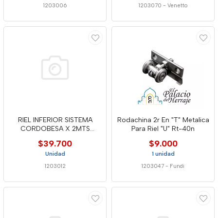
1203006
1203070
-
Venetto
RIEL INFERIOR SISTEMA
Rodachina 2r En "T" Metalica
CORDOBESA X 2MTS
Para Riel "U" Rt-40n
PERALM27B
$39.700
$9.000
Unidad
1 unidad
1203012
1203047
-
Fundi