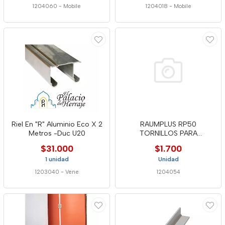
1204060
-
Mobile
1204018
-
Mobile
Riel En "R" Aluminio Eco X 2
RAUMPLUS RP50
Metros -Duc U20
TORNILLOS PARA
ESCUADRA M4X6 MM
$31.000
$1.700
1 unidad
Unidad
1203040
-
Vene
1204054