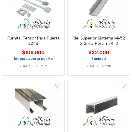
Furnital Tensor Para Puerta
Riel Superior Sistema M-52
2248
X 3mts Peralm74-3
$108.800
$32.000
kit para puerta puerta
1 unidad
1204050
-
Furnital
1203017
-
Mobile