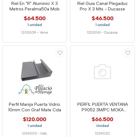
Riel En "R" Aluminio X 3
Riel Guia Canal Plegaduc
Metros Peralma50a Mob
Pro X 3 Mts - Ducasse
$64.500
$46.500
1 unidad
1 unidad
1203009
-
Vene
1203061
-
Ducasse
Perfil Manija Puerta Vidrio
PERFIL PUERTA VENTANA
10mm Con Graf Mate Cda
P9052 3M/PC MOKA
(P9052 MOKA
$120.000
$66.500
1 unidad
Unidad
1204003
-
Indc
1204020