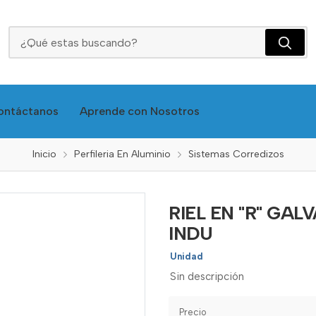
RIEL EN "R" GALVANIZADO X 2.4MT - TP212-1002 INDU
ontáctanos
Aprende con Nosotros
Inicio
Perfileria En Aluminio
Sistemas Corredizos
RIEL EN "R" GAL
INDU
Unidad
Sin descripción
Precio