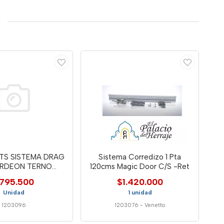
MTS SISTEMA DRAG
Sistema Corredizo 1 Pta
RDEON TERNO
120cms Magic Door C/S -Ret
SCORREV
795.500
$1.420.000
Unidad
1 unidad
1203096
1203076
-
Venetto