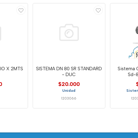
NIO X 2MTS
SISTEMA DN 80 SR STANDARD
Sistema C
- DUC
Sd-8
0
$20.000
Unidad
Sistem
1203066
120