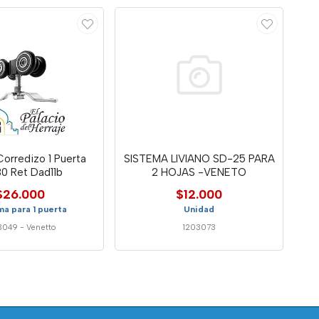
orredizo 1 Puerta
SISTEMA LIVIANO SD-25 PARA
0 Ret Dad11b
2 HOJAS -VENETO
$26.000
$12.000
a para 1 puerta
Unidad
3049
-
Venetto
1203073