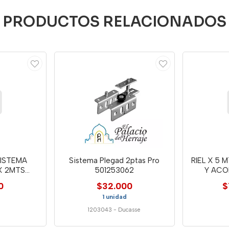
PRODUCTOS RELACIONADOS
SISTEMA
Sistema Plegad 2ptas Pro
RIEL X 5 
X 2MTS
501253062
Y ACO
7B
0
$32.000
$
1 unidad
1203043
-
Ducasse