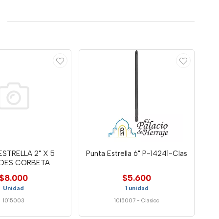
STRELLA 2" X 5
Punta Estrella 6" P-14241-Clas
ADES CORBETA
$8.000
$5.600
Unidad
1 unidad
1015003
1015007
-
Clasicc