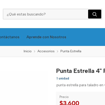
Punta Estrella 4" P-1424100-Clas
ontáctanos
Aprende con Nosotros
Inicio
Accesorios
Punta Estrella
Punta Estrella 4"
1 unidad
punta estrella para taladro en 
Precio
$3.600