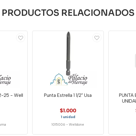
PRODUCTOS RELACIONADOS
h2-25 - Well
Punta Estrella 1 1/2" Usa
PUNTA E
UNID
$1.000
1 unidad
duma
1015006
-
Welldone