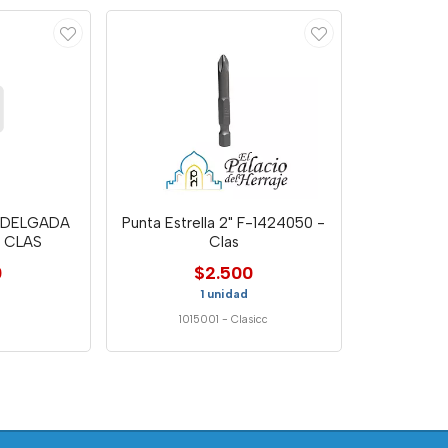
 DELGADA
Punta Estrella 2" F-1424050 -
- CLAS
Clas
0
$2.500
1 unidad
1015001
-
Clasicc