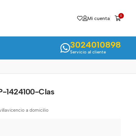
0
Mi cuenta
3024010898
Servicio al cliente
 P-1424100-Clas
villavicencio a domicilio