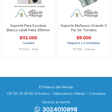
Soporte Para Escobas
Soporte Multiusos Grande X
Blanco Libell Peka 330mm
Par Sin Tornillos
$112.000
$5.000
1 unidad
Paquete x 2 Unidades
707026
-
Peka
707015
-
Induma
El Palacio del Herraje
CR 12C 16 25 Brr El Estero - Villavicencio (Meta) - Colombia
Servicio al cliente
3024010898