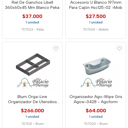
Riel De Ganchos Libell
Accesorio U Blanco 197mm
360x60x45 Mm Blanco Peka
Para Cajón Hsc125-02 -Mob
$37.000
$27.500
1 unidad
1 unidad
707023
-
Peka
707004
-
Mobile
Blum Orga-Line
Organizador Ago-Wipe Gris
Organizador De Utensilios
Agow-0428 - Agoform
Fi3 Inox
$266.000
$64.000
1 unidad
1 unidad
707031
-
Blum
707020
-
Blum