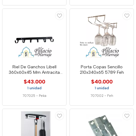
Riel De Ganchos Libell
Porta Copas Sencillo
360x60x45 Mm Antracita
210x340x65 5789 Feh
Peka
$43.000
$40.000
1 unidad
1 unidad
707025
-
Peka
707002
-
Feh