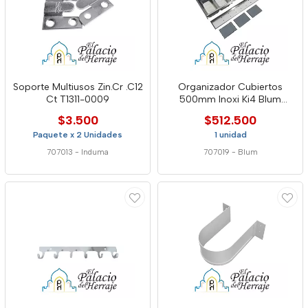
Soporte Multiusos Zin.Cr .C12
Organizador Cubiertos
Ct T1311-0009
500mm Inoxi Ki4 Blum
Orgaline
$3.500
$512.500
Paquete x 2 Unidades
1 unidad
707013
-
Induma
707019
-
Blum